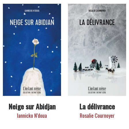
Neige sur Abidjan
La délivrance
Iannicko N’doua
Rosalie Cournoyer