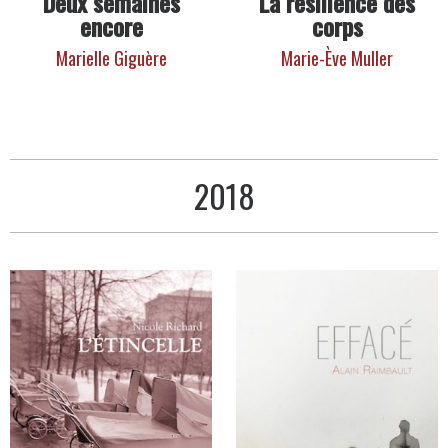
Deux semaines
La résilience des
encore
corps
Marielle Giguère
Marie-Ève Muller
2018
Livres
publiés
en