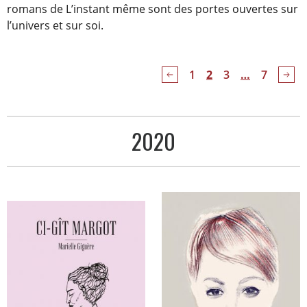
romans de L’instant même sont des portes ouvertes sur
l’univers et sur soi.
1
Vous êtes à la pag
2
3
Vous êtes à 
…
7
Page précédente
Pag
2020
Livres
publiés
en