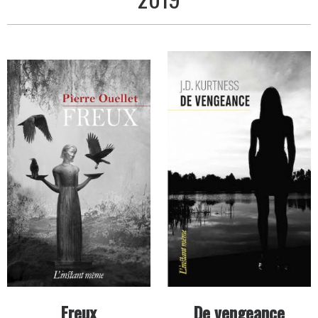
Livres
publiés
en
Freux
De vengeance