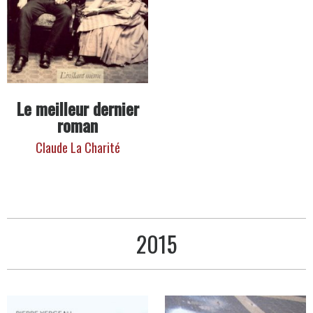
Le meilleur dernier
roman
Claude La Charité
2015
Livres
publiés
en