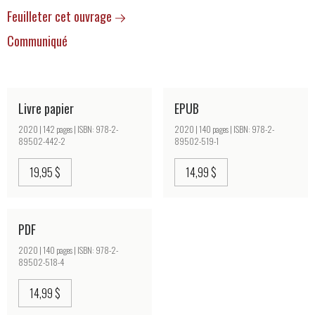
Feuilleter cet ouvrage
Communiqué
Livre papier
EPUB
2020 | 142 pages | ISBN: 978-2-
2020 | 140 pages | ISBN: 978-2-
89502-442-2
89502-519-1
19,95 $
14,99 $
PDF
2020 | 140 pages | ISBN: 978-2-
89502-518-4
14,99 $