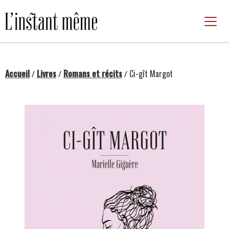
Passer
au
contenu
Accueil
Livres
Romans et récits
Ci-gît Margot
/
/
/
Changing this current slide of this carousel will chan