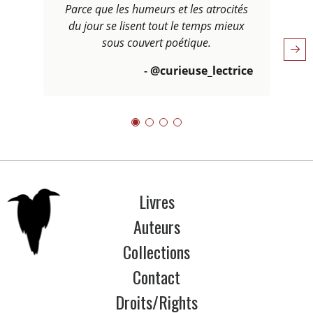
Parce que les humeurs et les atrocités
du jour se lisent tout le temps mieux
sous couvert poétique.
Cit
-
@curieuse_lectrice
Citation 2
Citation 3
Citation 4
Citation 1
Livres
Auteurs
Collections
Contact
Droits/Rights