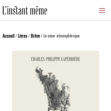
Passer
au
contenu
Accueil
Livres
Brève
Le cœur atmosphérique
/
/
/
Changing this current slide of this carousel will chan