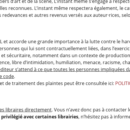
tiers d’art et de la scène, L’instant même s’engage à respect
elles reconnues. L’instant même respectera également, le ca
 redevances et autres revenus versés aux auteur·rices, selon
L et accorde une grande importance à la lutte contre le ha
ersonnes qui lui sont contractuellement liées, dans l’exercice
n et sécuritaire, notamment dans un contexte de productio
e, libre d’intimidation, humiliation, menace, racisme, chan
éditeur s’attend à ce que toutes les personnes impliquées d
ce code
.
t de traitement des plaintes peut être consultée ici:
POLIT
les libraires directement
. Vous n’avez donc pas à contacter le
privilégié avec certaines librairies
, n’hésitez pas à inform