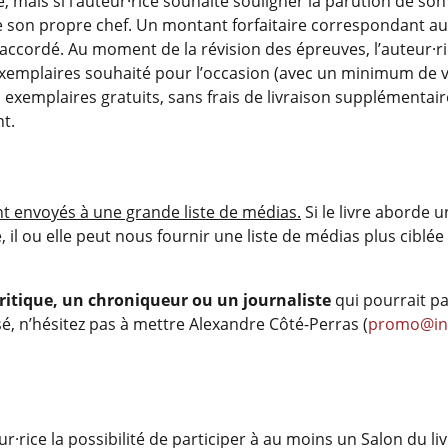
, mais si l’auteur·rice souhaite souligner la parution de son
 de son propre chef. Un montant forfaitaire correspondan
 accordé. Au moment de la révision des épreuves, l’auteur·r
xemplaires souhaité pour l’occasion (avec un minimum de vi
xemplaires gratuits, sans frais de livraison supplémentaires
t.
 envoyés à une grande liste de médias.
Si le livre aborde u
e, il ou elle peut nous fournir une liste de médias plus cibl
ritique, un chroniqueur ou un journaliste
qui pourrait pa
ssé, n’hésitez pas à mettre Alexandre Côté-Perras (
promo@in
·rice la possibilité de participer à au moins un Salon du liv