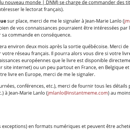
n du nouveau monde | DNM) se charge de commander des tit
téresser le lectorat français).
que
sur place, merci de me le signaler à Jean-Marie Lanlo (
jm
ien de vos connaissances pourraient être intéressées par l’
er sa commande en conséquence.
le sera environ deux mois après la sortie québécoise. Merci d
r votre réseau français. Il pourra alors vous dire si votre li
issances européennes que le livre est disponible directemen
ur site internet) ou un peu partout en France, en Belgique e
otre livre en Europe, merci de me le signaler.
ournées, conférences, etc.), merci de fournir tous les détai
.) à Jean-Marie Lanlo (
jmlanlo@instantmeme.com
) au moins
es exceptions) en formats numériques et peuvent être acheté