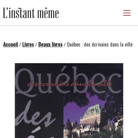
Passer
au
contenu
Accueil
Livres
Beaux livres
Québec : des écrivains dans la ville
/
/
/
Changing this current slide of this carousel will chan