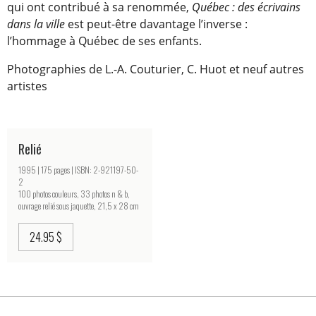
qui ont contribué à sa renommée,
Québec : des écrivains
dans la ville
est peut-être davantage l’inverse :
l’hommage à Québec de ses enfants.
Photographies de L.-A. Couturier, C. Huot et neuf autres
artistes
Relié
1995 | 175 pages | ISBN: 2-921197-50-
2
100 photos couleurs, 33 photos n & b,
ouvrage relié sous jaquette, 21,5 x 28 cm
24.95 $