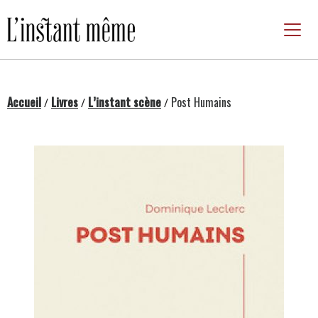
Passer
au
contenu
Accueil
Livres
L’instant scène
Post Humains
/
/
/
Changing this current slide of this carousel will chan