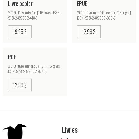
Livre papier
EPUB
2019 | L'instant scène | 116 pages | ISBN:
2019 | livre numérique ePub | 116 pages |
978-2-89502-418-7
ISBN: 978-2-89502-975-5
19,95 $
12.99 $
PDF
2019 | livre numérique PDF | 116 pages |
ISBN: 978-2-89502-974-8
12.99 $
Livres