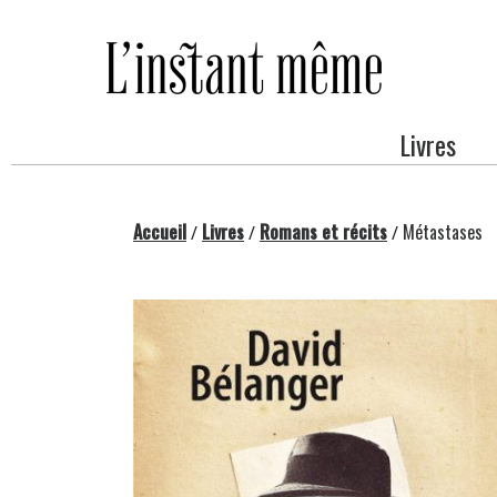
Passer
au
contenu
Livres
Accueil
Livres
Romans et récits
Métastases
/
/
/
Changing this current slide of this carousel