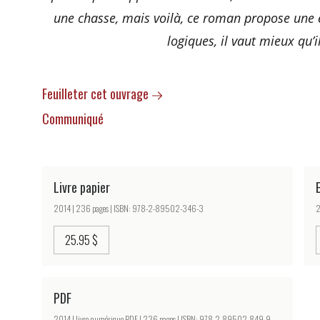
une chasse, mais voilà, ce roman propose une e
logiques, il vaut mieux qu’
Feuilleter cet ouvrage
Communiqué
Livre papier
2014 | 236 pages | ISBN: 978-2-89502-346-3
2
25.95 $
PDF
2014 | livre numérique PDF | 236 pages | ISBN: 978-2-89502-849-9