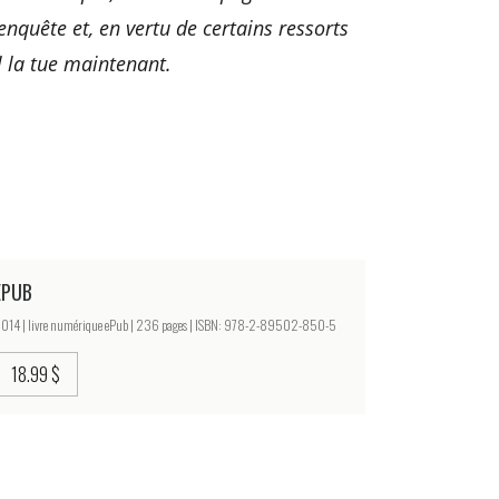
nquête et, en vertu de certains ressorts
il la tue maintenant.
EPUB
014 | livre numérique ePub | 236 pages | ISBN: 978-2-89502-850-5
18.99 $