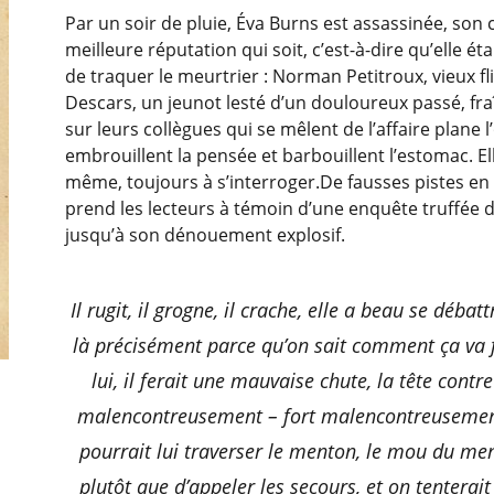
Par un soir de pluie, Éva Burns est assassinée, son 
meilleure réputation qui soit, c’est-à-dire qu’elle ét
de traquer le meurtrier : Norman Petitroux, vieux flic
Descars, un jeunot lesté d’un douloureux passé, fr
sur leurs collègues qui se mêlent de l’affaire plane
embrouillent la pensée et barbouillent l’estomac. Elle
même, toujours à s’interroger.De fausses pistes e
prend les lecteurs à témoin d’une enquête truffée d
jusqu’à son dénouement explosif.
Il rugit, il grogne, il crache, elle a beau se déba
là précisément parce qu’on sait comment ça va fi
lui, il ferait une mauvaise chute, la tête contr
malencontreusement – fort malencontreusement, c
ousel will change the current slide of the preceding main im
pourrait lui traverser le menton, le mou du ment
plutôt que d’appeler les secours, et on tenterait