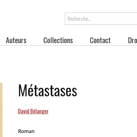
Rechercher
Auteurs
Collections
Contact
Dro
Métastases
 will change the current slide of the thumbnail carousel that 
David Bélanger
Roman