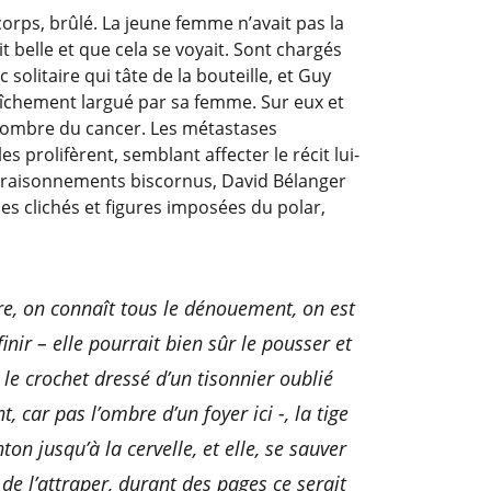
corps, brûlé. La jeune femme n’avait pas la
ait belle et que cela se voyait. Sont chargés
 solitaire qui tâte de la bouteille, et Guy
aîchement largué par sa femme. Sur eux et
 l’ombre du cancer. Les métastases
s prolifèrent, semblant affecter le récit lui-
n raisonnements biscornus, David Bélanger
es clichés et figures imposées du polar,
ttre, on connaît tous le dénouement, on est
nir – elle pourrait bien sûr le pousser et
e le crochet dressé d’un tisonnier oublié
ar pas l’ombre d’un foyer ici -, la tige
age carousel.
on jusqu’à la cervelle, et elle, se sauver
 de l’attraper, durant des pages ce serait