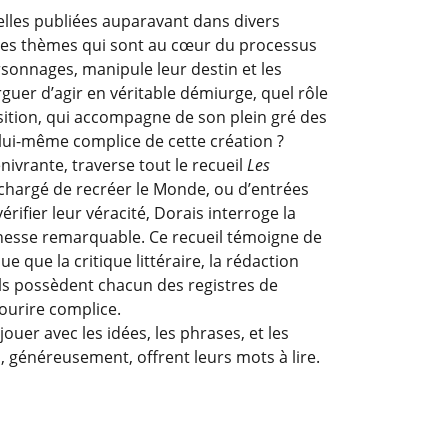
elles publiées auparavant dans divers
 les thèmes qui sont au cœur du processus
personnages, manipule leur destin et les
guer d’agir en véritable démiurge, quel rôle
osition, qui accompagne de son plein gré des
 lui-même complice de cette création ?
enivrante, traverse tout le recueil
Les
 chargé de recréer le Monde, ou d’entrées
rifier leur véracité, Dorais interroge la
finesse remarquable. Ce recueil témoigne de
e que la critique littéraire, la rédaction
els possèdent chacun des registres de
sourire complice.
ouer avec les idées, les phrases, et les
, généreusement, offrent leurs mots à lire.
age carousel.