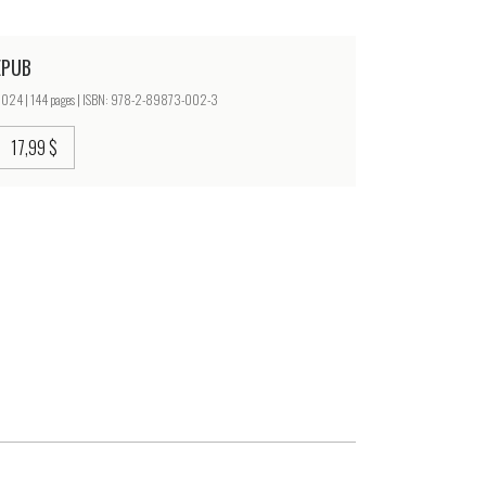
EPUB
024 | 144 pages | ISBN: 978-2-89873-002-3
17,99 $