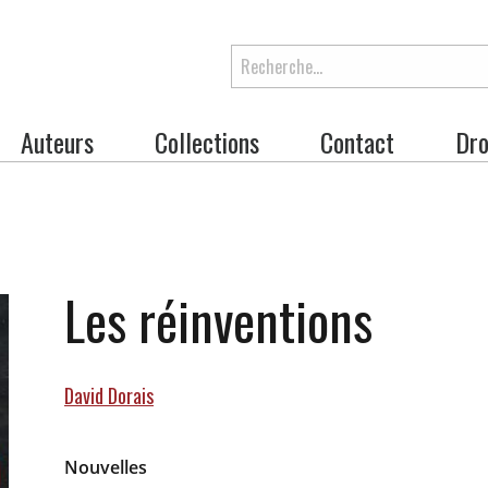
Rechercher
Auteurs
Collections
Contact
Dro
Les réinventions
 will change the current slide of the thumbnail carousel that 
David Dorais
Nouvelles