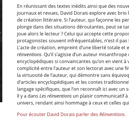
En réunissant des textes inédits ainsi que des nouv
journaux et revues, David Dorais explore avec brio
de création littéraire. Si l’auteur, qui façonne les 
plonge dans des situations déroutantes, peut se tar
joue alors le lecteur ? Celui qui accepte cette prop
protagonistes souvent infréquentables, n’est-il pas
L’acte de création, empreint d’une liberté totale et 
réinventions
. Qu’il s’agisse d’un auteur misanthrope
encyclopédiques si convaincantes qu’on en vient à vé
complicité entre l’auteur et son lectorat avec une 
la virtuosité de l’auteur, qui démontre sans équivoqu
d’articles encyclopédiques et les contes traditionn
langage spécifiques, que l’on reconnaît ici avec un 
Il y a dans
Les réinventions
un plaisir communicatif à j
univers, rendant ainsi hommage à ceux et celles qui
Pour écouter David Dorais parler des
Réinventions
.
ousel will change the current slide of the preceding main im