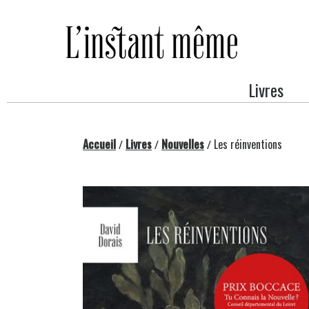
Passer
au
contenu
Livres
Accueil
Livres
Nouvelles
Les réinventions
/
/
/
Changing this current slide of this carousel