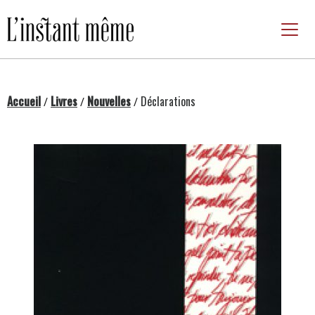
Passer
au
contenu
Accueil
Livres
Nouvelles
Déclarations
/
/
/
Changing this current slide of this carousel will chan