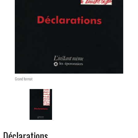
Grand format
Changing the current slide of this carousel will
Déclarations