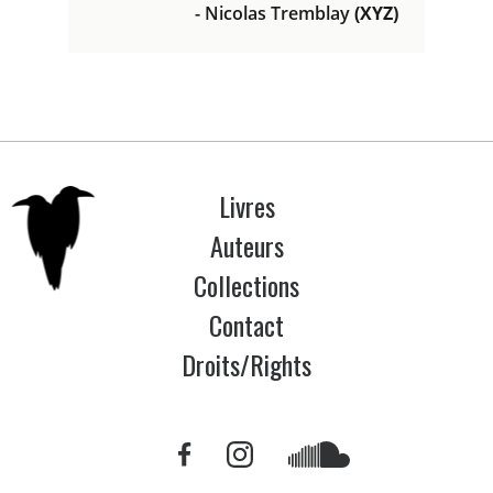
- Nicolas Tremblay
(XYZ)
Livres
Auteurs
Collections
Contact
Droits/Rights
Lien
Lien
Lien
externe
externe
externe