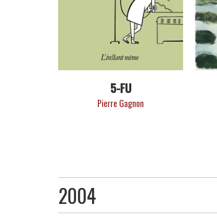
5-FU
Pierre Gagnon
2004
Livres