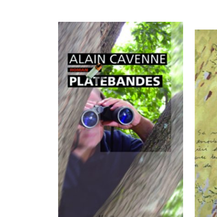
publiés
en