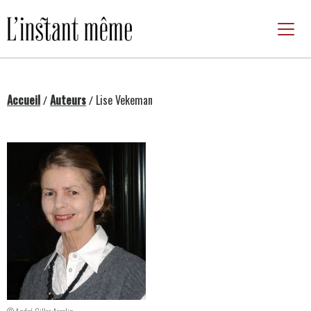
Passer
au
contenu
Accueil
Auteurs
Lise Vekeman
/
/