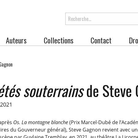
Rechercher
Auteurs
Collections
Contact
Dro
Gagnon
étés souterrains
de Steve
 2021
 après
Os. La montagne blanche
(Prix Marcel-Dubé de l’Académ
éraires du Gouverneur général), Steve Gagnon revient avec 
scène par Guylaine Tremblay, en 2021, au théâtre La Licorn