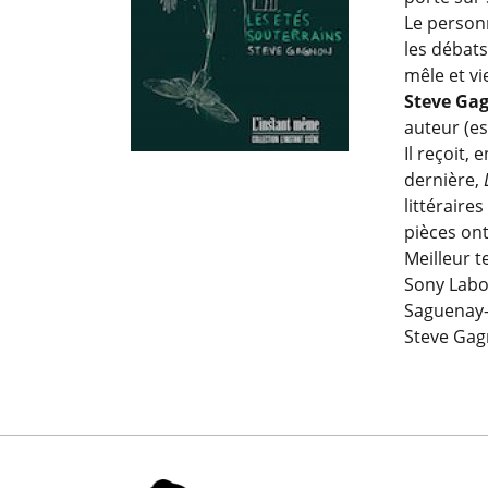
Le person
les débats
mêle et vi
Steve Ga
auteur (es
Il reçoit,
dernière,
littérair
pièces on
Meilleur t
Sony Labo
Saguenay-L
Steve Gag