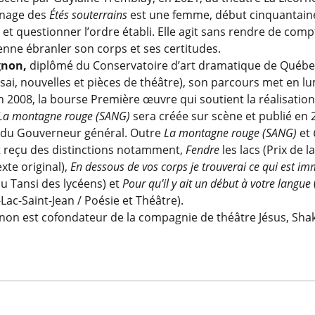
nage des
Étés souterrains
est une femme, début cinquantaine
 et questionner l’ordre établi. Elle agit sans rendre de com
enne ébranler son corps et ses certitudes.
gnon,
diplômé du Conservatoire d’art dramatique de Québec
sai, nouvelles et pièces de théâtre), son parcours met en l
 en 2008, la bourse Première œuvre qui soutient la réalisat
La montagne rouge (SANG)
sera créée sur scène et publié en 20
es du Gouverneur général. Outre
La montagne rouge (SANG)
et
t reçu des distinctions notamment,
Fendre
les lacs (Prix de l
exte original),
En dessous de vos corps je trouverai ce qui est imm
u Tansi des lycéens) et
Pour qu’il y ait un début à votre langue
ac-Saint-Jean / Poésie et Théâtre).
non est cofondateur de la compagnie de théâtre Jésus, Sha