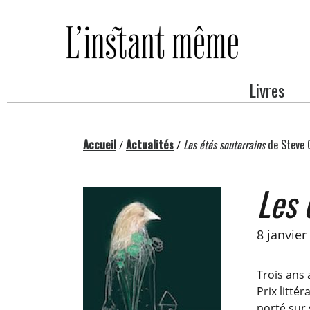
Passer
au
contenu
Livres
Accueil
Actualités
Les étés souterrains
de Steve 
/
/
Les 
8 janvier
Trois ans
Prix litt
porté sur 