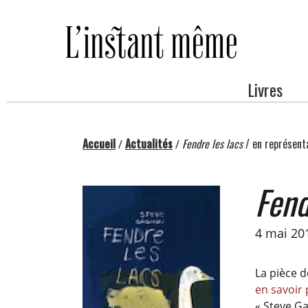
Passer
au
contenu
Livres
Accueil
Actualités
Fendre les lacs
/ en représent
/
/
Fend
4 mai 20
La pièce 
en savoir 
« Steve G