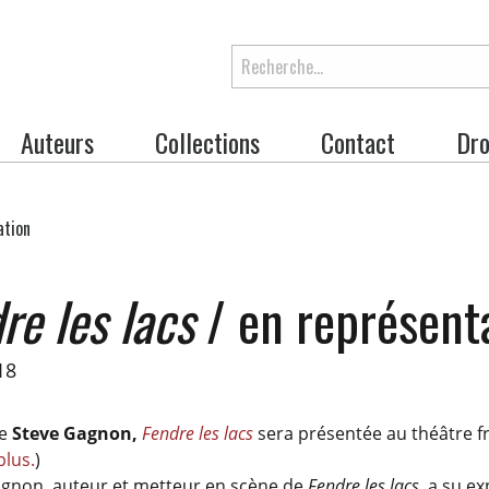
Rechercher
Auteurs
Collections
Contact
Dro
ation
re les lacs
/ en représent
18
de
Steve Gagnon,
Fendre les lacs
sera présentée au théâtre fr
plus.
)
agnon, auteur et metteur en scène de
Fendre les lacs,
a su ex